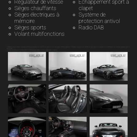
Régulateur de vitesse
Échappement sport à
Sièges chauffants
clapet
Sièges électriques à
Système de
mémoire
protection antivol
Sièges sports
Radio DAB
Volant multifonctions
* Malgré le soin que nous apportons à la qualité de nos fiches, des erreurs de saisie sont possibles. N’hésitez pas à nous contacter afin que nous validions ensemble les caractéristiques de ce
véhicule.
¹ Coût indicatif pour le département 67 pouvant varier en fonction des régions.