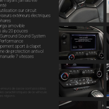
le n'ayant jamais été
enté
utilisation sur circuit
iseurs extérieurs électriques
phares
arga amovible
s alu 20 pouces
Surround Sound System
Performance
pement sport à clapet
e de protection antivol
manuelle 7 vitesses
 erreurs de saisie sont possibles.
s caractéristiques de ce véhicule.
des régions.