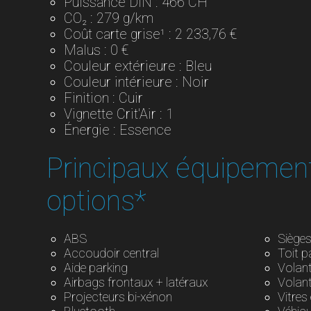
Puissance DIN : 466 CH
CO₂ : 279 g/km
Coût carte grise¹ : 2 233,76 €
Malus : 0 €
Couleur extérieure : Bleu
Couleur intérieure : Noir
Finition : Cuir
Vignette Crit'Air : 1
Énergie : Essence
Principaux équipemen
options*
ABS
Siège
Accoudoir central
Toit 
Aide parking
Volant
Airbags frontaux + latéraux
Volan
Projecteurs bi-xénon
Vitres