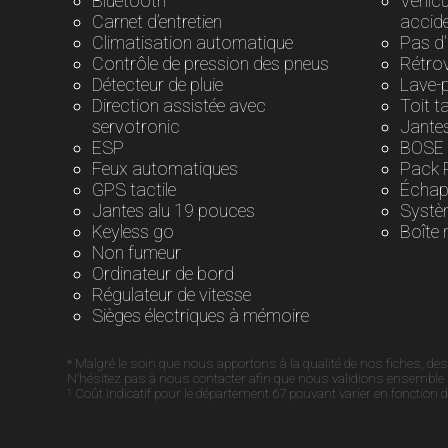
Bluetooth
Véhicu
Carnet d’entretien
accid
Climatisation automatique
Pas d'
Contrôle de pression des pneus
Rétrov
Détecteur de pluie
Lave-
Direction assistée avec
Toit t
servotronic
Jante
ESP
BOSE 
Feux automatiques
Pack 
GPS tactile
Échap
Jantes alu 19 pouces
Systèm
Keyless go
Boîte 
Non fumeur
Ordinateur de bord
Régulateur de vitesse
Sièges électriques à mémoire
* Malgré le soin que nous apportons à la qualité de nos fiches, des
N’hésitez pas à nous contacter afin que nous validions ensemble le
¹ Coût indicatif pour le département 67 pouvant varier en fonction 