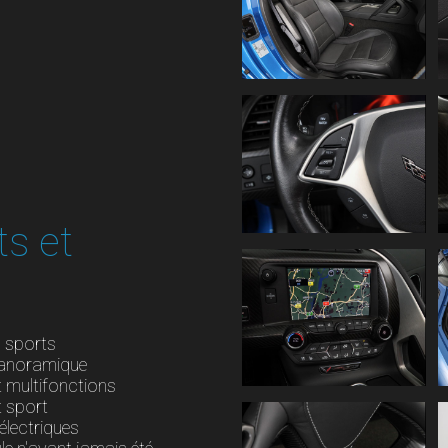
ts et
s sports
panoramique
 multifonctions
t sport
 électriques